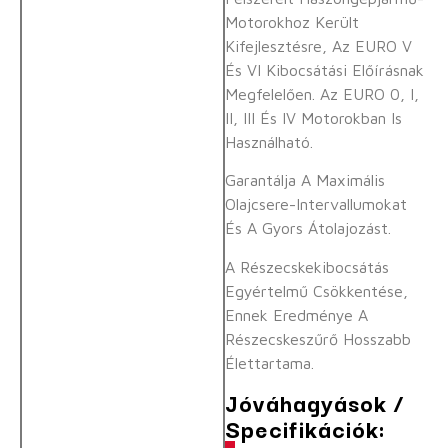
Motorokhoz Került
Kifejlesztésre, Az EURO V
És VI Kibocsátási Előírásnak
Megfelelően. Az EURO 0, I,
II, III És IV Motorokban Is
Használható.
Garantálja A Maximális
Olajcsere-Intervallumokat
És A Gyors Átolajozást.
A Részecskekibocsátás
Egyértelmű Csökkentése,
Ennek Eredménye A
Részecskeszűrő Hosszabb
Élettartama.
Jóváhagyások /
Specifikációk: