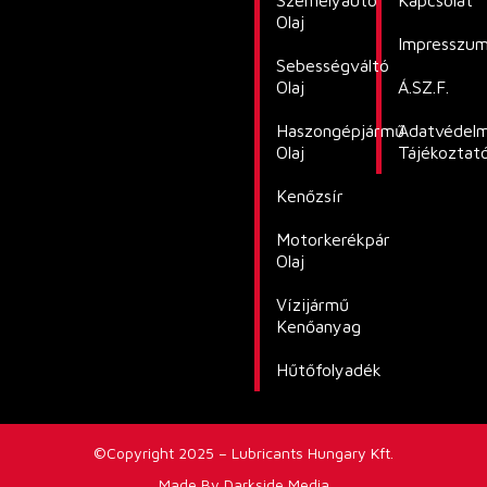
Személyautó
Kapcsolat
Olaj
Impresszu
Sebességváltó
Olaj
Á.SZ.F.
Haszongépjármű
Adatvédelm
Olaj
Tájékoztat
Kenőzsír
Motorkerékpár
Olaj
Vízijármű
Kenőanyag
Hűtőfolyadék
©Copyright 2025 – Lubricants Hungary Kft.
Made By Darkside Media