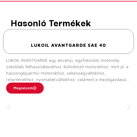
Hasonló Termékek
LUKOIL AVANTGARDE SAE 40
LUKOIL AVANTGARDE egy ásványi, egyfokozatú motorolaj
sokoldalú felhasználásokhoz. Különböző motorokhoz, mint pl. a
haszongépjármű-motorokhoz, sebességváltókhoz,
retarderekhez, nyomatékváltókhoz, valamint a mezőgazdasági
és építőipari gépek hidraulikus rendszereihez alkalmas.
Megnézem
Alkalmas légkompresszorok kenésére is. Alkalmazható
detergáló kompresszorolajként. Alkalmas a nagyterhelésű
feltöltős diesel- és benzinmotorokhoz.