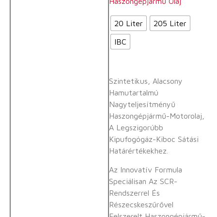
Haszongépjármű Olaj
20 Liter
205 Liter
IBC
Szintetikus, Alacsony
Hamutartalmú
Nagyteljesítményű
Haszongépjármű-Motorolaj,
A Legszigorúbb
Kipufogógáz-Kiboc Sátási
Határértékekhez.
Az Innovatív Formula
Speciálisan Az SCR-
Rendszerrel És
Részecskeszűrővel
Felszerelt Haszongépjármű-