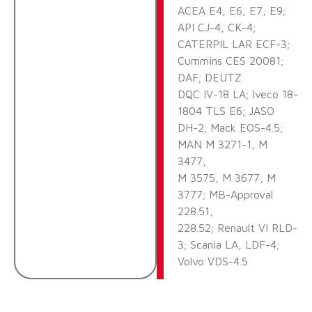
ACEA E4, E6, E7, E9;
API CJ-4, CK-4;
CATERPIL LAR ECF-3;
Cummins CES 20081;
DAF; DEUTZ
DQC IV-18 LA; Iveco 18-
1804 TLS E6; JASO
DH-2; Mack EOS-4.5;
MAN M 3271-1, M
3477,
M 3575, M 3677, M
3777; MB-Approval
228.51,
228.52; Renault VI RLD-
3; Scania LA, LDF-4;
Volvo VDS-4.5