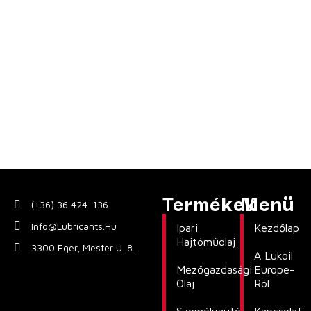
Termékek
Menü
(+36) 36 424-136
Info@lubricants.hu
Ipari
Kezdőlap
Hajtóműolaj
3300 Eger, Mester U. 8.
A Lukoil
Mezőgazdasági
Europe-
Olaj
Ról