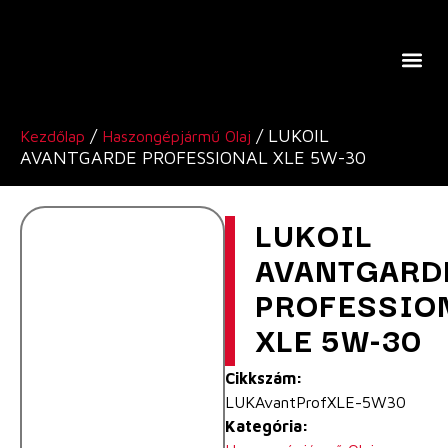
A Lukoil Europe-Ról
/
/ LUKOIL
Kezdőlap
Haszongépjármű Olaj
AVANTGARDE PROFESSIONAL XLE 5W-30
LUKOIL
AVANTGARD
PROFESSIO
XLE 5W-30
Cikkszám:
LUKAvantProfXLE-5W30
Kategória: