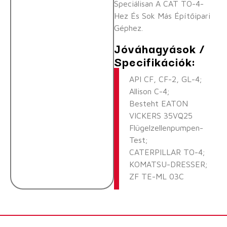
Speciálisan A CAT TO-4-
Hez És Sok Más Építőipari
Géphez.
Jóváhagyások /
Specifikációk:
API CF, CF-2, GL-4;
Allison C-4;
Besteht EATON
VICKERS 35VQ25
Flügelzellenpumpen-
Test;
CATERPILLAR TO-4;
KOMATSU-DRESSER;
ZF TE-ML 03C