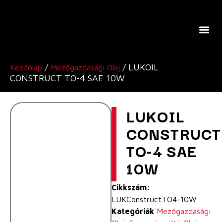
A Lukoil Europe-Ról
/
/ LUKOIL
Kezdőlap
Mezőgazdasági Olaj
CONSTRUCT TO-4 SAE 10W
LUKOIL
CONSTRUCT
TO-4 SAE
10W
Cikkszám:
LUKConstructTO4-10W
Kategóriák
Mezőgazdasági