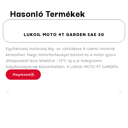
Hasonló Termékek
LUKOIL MOTO 4T GARDEN SAE 30
Egyfokozatú motorolaj lég- és vízhűtéses 4-ütemű motorok
kenéséhez. Nagy motortisztaságot biztosít és a motor gyors
átolajozását teszi lehetővé -15°C-ig a jó hidegüzemi
tulajdonságoknak köszönhetően. A LUKOIL MOTO 4T GARDEN
SAE 30 széles hőmérsékleti tartományban biztos kenést nyújt,
Megnézem
kiválóan ellenáll a hőterhelésnek, öregedésnek és oxidációnak.
Csekély párolgási veszteség jellemzi, ami minimális
olajfogyasztást eredményez.