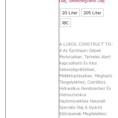
Olaj
,
Sebességváltó Olaj
20 Liter
205 Liter
IBC
A LUKOIL CONSTRUCT TO-
4 Az Építőipari Gépek
Motorjaiban, Terhelés Alatt
Kapcsolható És Kézi
Sebességváltóiban,
Mellékhajtásaiban, Meghajtó
Tengelyekhez, Csörlőhöz,
Hidraulikus Rendszerhez És
Hidrosztatikus
Hajtóművekhez Használt
Speciális Olaj A Gyártó
Előírásainak Megfelelően;