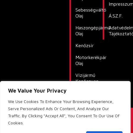
Impresszu
Sebességváltó
Olaj
Á.SZ.F.
Haszongépjármű
Adatvédelm
Olaj
Tájékoztat
Kenőzsír
Motorkerékpár
Olaj
Vízijármű
Kenőanyag
We Value Your Privacy
Hűtőfolyadék
We Use Cookies To Enhance Your Browsing Experience,
Serve Personalized Ads Or Content, And Analyze Our
Traffic. By Clicking "Accept All", You Consent To Our Use Of
©Copyright 2025 – Lubricants Hungary Kft.
Cookies.
Made By Darkside Media