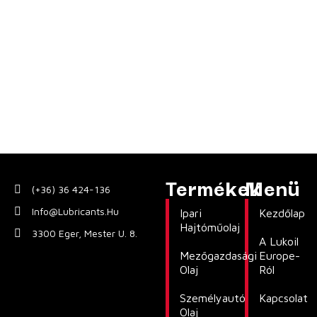
Termékek
Menü
(+36) 36 424-136
Info@lubricants.hu
Ipari
Kezdőlap
Hajtóműolaj
3300 Eger, Mester U. 8.
A Lukoil
Mezőgazdasági
Europe-
Olaj
Ról
Személyautó
Kapcsolat
Olaj