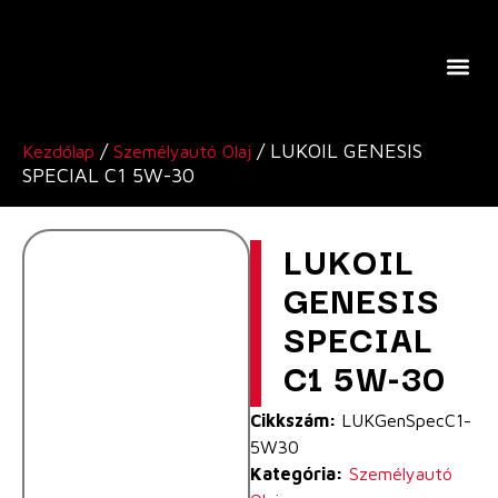
A Lukoil Europe-Ról
/
/ LUKOIL GENESIS
Kezdőlap
Személyautó Olaj
SPECIAL C1 5W-30
LUKOIL
GENESIS
SPECIAL
C1 5W-30
Cikkszám:
LUKGenSpecC1-
5W30
Kategória:
Személyautó