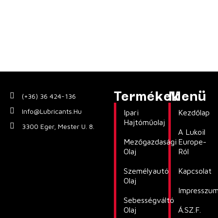
Termékek
Menü
(+36) 36 424-136
Info@lubricants.hu
Ipari
Kezdőlap
Hajtóműolaj
3300 Eger, Mester U. 8.
A Lukoil
Mezőgazdasági
Europe-
Olaj
Ról
Személyautó
Kapcsolat
Olaj
Impresszu
Sebességváltó
Olaj
Á.SZ.F.