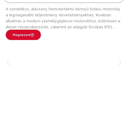
A szintetikus, alacsony hamutartalmú könnyű futású motorolaj
a legmagasabb teljesítmény-követelményekhez. Kiválóan
alkalmas a modern személygépkocsi-motorokhoz, különösen a
diesel-részecskeszűrős, valamint az adagoló fúvókás (PD)
befecskendezésű járművekhez. Támogatja a leghosszabb
Megnézem
olajcsere-intervallumokat, védi a motort. Különösen alkalmas a
VW-csoport járműveihez (LongLife III).