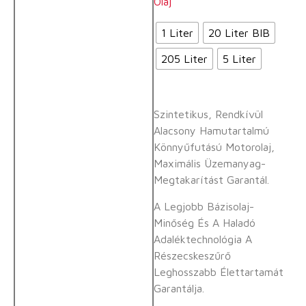
Olaj
1 Liter
20 Liter BIB
205 Liter
5 Liter
Szintetikus, Rendkívül
Alacsony Hamutartalmú
Könnyűfutású Motorolaj,
Maximális Üzemanyag-
Megtakarítást Garantál.
A Legjobb Bázisolaj-
Minőség És A Haladó
Adaléktechnológia A
Részecskeszűrő
Leghosszabb Élettartamát
Garantálja.