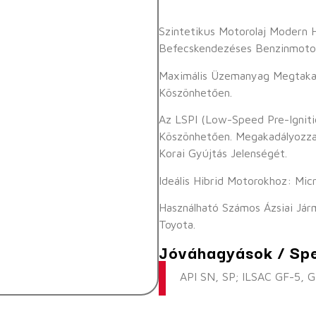
Szintetikus Motorolaj Modern 
Befecskendezéses Benzinmoto
Maximális Üzemanyag Megtakar
Köszönhetően.
Az LSPI (Low-Speed Pre-Igniti
Köszönhetően. Megakadályozza
Korai Gyújtás Jelenségét.
Ideális Hibrid Motorokhoz: Micr
Használható Számos Ázsiai Jár
Toyota.
Jóváhagyások / Spe
API SN, SP; ILSAC GF-5, 