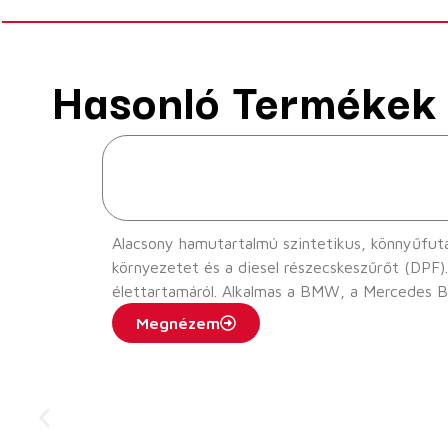
Hasonló Termékek
Alacsony hamutartalmú szintetikus, könnyűfutású motorolaj 
környezetet és a diesel részecskeszűrőt (DPF). Legnagyobb motortisztaság, csökkenti a mozgó részek súrlódását és gondoskodik a motor hos
élettartamáról. Alkalmas a BMW, a 
Megnézem