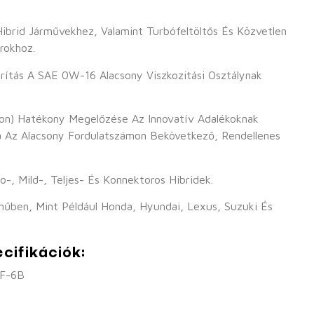
Hibrid Járművekhez, Valamint Turbófeltöltős És Közvetlen
rokhoz.
ítás A SAE 0W-16 Alacsony Viszkozitási Osztálynak
on) Hatékony Megelőzése Az Innovatív Adalékoknak
 Az Alacsony Fordulatszámon Bekövetkező, Rendellenes
o-, Mild-, Teljes- És Konnektoros Hibridek.
műben, Mint Például Honda, Hyundai, Lexus, Suzuki És
cifikációk:
GF-6B