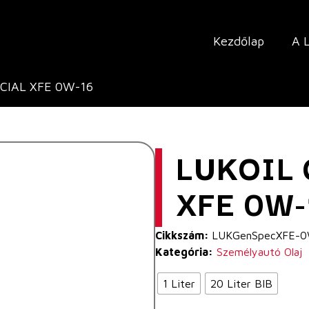
Kezdőlap
A 
ECIAL XFE 0W-16
LUKOIL 
XFE 0W-
Cikkszám:
LUKGenSpecXFE-
Kategória:
Személyautó Olaj
1 Liter
20 Liter BIB