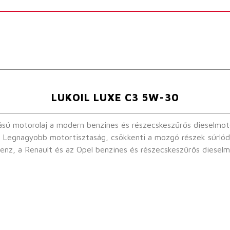
LUKOIL LUXE C3 5W-30
a modern benzines és részecskeszűrős dieselmotorokhoz. Az új midSAPS-technológ
szú
Mercedes Benz, a Renault és az Opel benzines és részecskeszűrős dies