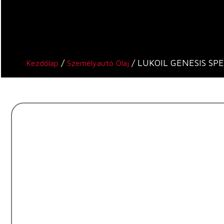
/
/ LUKOIL GENESIS SP
Kezdőlap
Személyautó Olaj