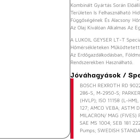
Kombinált Gyártás Során Előáll
Területen Is Felhasználható Hi
Függőségének És Alacsony Hőm
Az Olaj Kiválóan Alkalmas Az E
A LUKOIL GEYSER LT-T Speciá
Hőmérsékleteken Működtetett 
Az Erdőgazdálkodásban, Földm
Rendszerekben Használható.
Jóváhagyások / Spe
BOSCH REXROTH RD 90220
286-S, M-2950-S; PARKER
(HVLP); ISO 11158 (L-HM)
127; AMCO VEBA; ASTM D 
MILACRON/ MAG (FIVES) 
SAE MS 1004; SEB 181 2
Pumps; SWEDISH STANDARD 