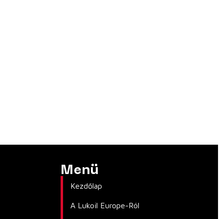
Menü
Kezdőlap
A Lukoil Europe-Ról