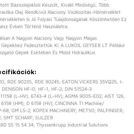
ított Bázisolajokból Készült, Kiváló Minőségű, Több
draulika Olaj. Rendkívül Alacsony Viszkozitás-Hőmérséklet
érsékleten Is Jó Folyási Tulajdonságának Köszönhetően Ez
gész Évben Történő Használatra.
lisan A Nagyon Alacsony Vagy Nagyon Magas
Gépekhez Fejlesztettük Ki. A LUKOIL GEYSER LT Például
ozgató Gépek Esetében És Mobil Hidraulikus
cifikációk:
, RDE 90235, RDE 90245; EATON VICKERS 35VQ25, I-
 DENISON HF-0, HF-1, HF-2; DIN 51524-3
, 11158 (L-HV), 6743-4 (L-HV); AGMA 9005-E02; AIST 126,
6158 (HM), D 6158 (HV); CINCINNA TI Machine/
P-68; GM LS-2; KOPEX MACHINERY; METSO; PALFINGER;
22; SMT SCHARF; SULZER
SS 15 54 34; Thyssenkrupp Industrial Solutions