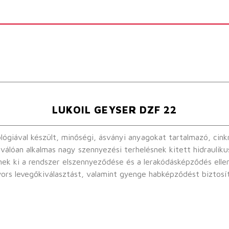
LUKOIL GEYSER DZF 22
giával készült, minőségi, ásványi anyagokat tartalmazó, cinkm
iválóan alkalmas nagy szennyezési terhelésnek kitett hidrauliku
enek ki a rendszer elszennyeződése és a lerakódásképződés ell
lasztást, valamint gyenge habképződést biztosít. A LUKOIL GEYSER DZF nagy teherbír
k nagy igénybevételnek kitett hidraulikus berendezéseiben, m
 hajtóműveiben. A LUKOIL GEYSER DZF homlokkerekes hajtóműv
s alkalmazható.