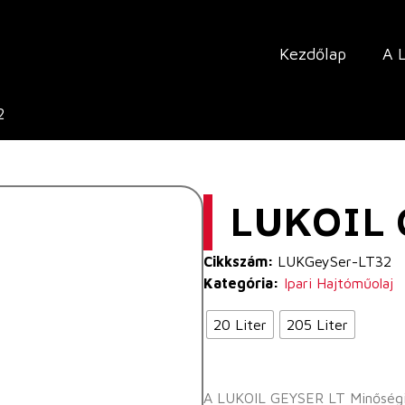
Kezdőlap
A 
2
LUKOIL 
Cikkszám:
LUKGeySer-LT32
Kategória:
Ipari Hajtóműolaj
20 Liter
205 Liter
A LUKOIL GEYSER LT Minőségi F