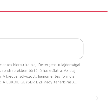
entes hidraulika olaj. Detergens tulajdonságai
s rendszerekben történő használatra. Az olaj
en. A kiegyensúlyozott, hamumentes formula
ású
unkagépek, targoncák vagy haszongépjárművek,
ekben hajtóműolajként vagy sikló- és