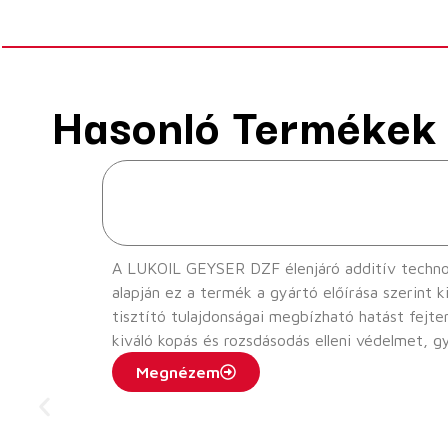
Hasonló Termékek
A LUKOIL GEYSER DZF élenjáró additív technoló
alapján ez a termék a gyártó előírása szerint k
tisztító tulajdonságai megbízható hatást fejt
kiváló kopás és rozsdásodás elleni védelmet, gyors levegőkivá
hidraulika olajként használható szerszámgépe
Megnézem
valamint vágó- és présgépek hidromechanikus
gördülőcsapágyakban cirkulációs kenőolajként i