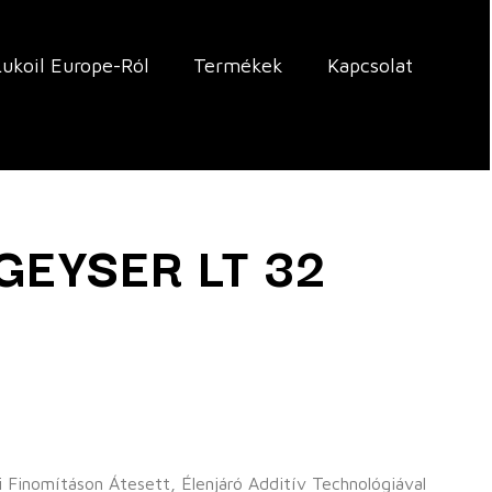
Lukoil Europe-Ról
Termékek
Kapcsolat
GEYSER LT 32
inomításon Átesett, Élenjáró Additív Technológiával