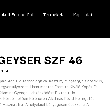
Lukoil Europe-Ról
Termékek
Kapcsolat
GEYSER SZF 46
/205L
ró Additív Technológiával Készült, Minőségi, Szintetikus,
 Kiegyensúlyozott, Hamumentes Formula Kiváló Kopás És
Valamint Gyenge Habképződést Biztosít. Jó
k Köszönhetően Különösen Alkalmas Rövid Keringetési
ő Használatra, Amelyeknél Lényegesen Csökkenti A