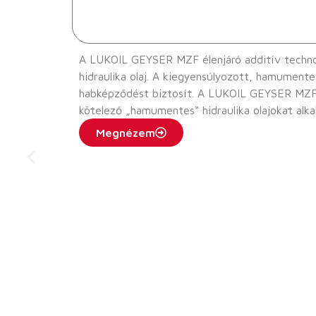
A LUKOIL GEYSER MZF élenjáró additív technoló
hidraulika olaj. A kiegyensúlyozott, hamumente
habképződést biztosít. A LUKOIL GEYSER MZF a gyártó előírása szerint kiválóan alkalmas olyan hidraulikus rendszerekben történő használatra, amelyekben
kötelező „hamumentes“ hidraulika olajokat alk
például acélgyárak nagyolvasztóiban történő has
Megnézem