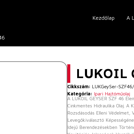
Kezdőlap
A 
46
LUKOIL 
Cikkszám:
LUKGeySer-SZF46
Kategória:
Ipari Hajtóműolaj
A LUKOIL GEYSER SZF 46 Élenjá
Cinkmentes Hidraulika Olaj. A
Rozsdásodás Elleni Védelmet, 
Levegőkiválasztó Képességéne
Idejű Berendezésekben Történ