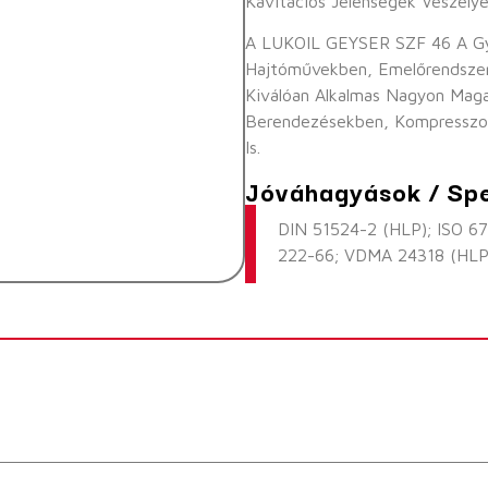
Kavitációs Jelenségek Veszélyé
A LUKOIL GEYSER SZF 46 A Gyár
Hajtóművekben, Emelőrendszer
Kiválóan Alkalmas Nagyon Maga
Berendezésekben, Kompresszor
Is.
Jóváhagyások / Spe
DIN 51524-2 (HLP); ISO 6
222-66; VDMA 24318 (HLP