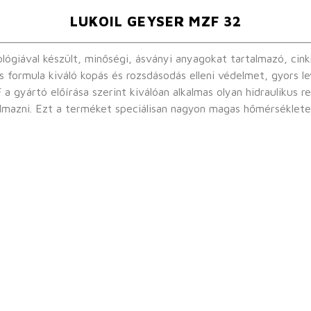
LUKOIL GEYSER MZF 32
giával készült, minőségi, ásványi anyagokat tartalmazó, cink
s formula kiváló kopás és rozsdásodás elleni védelmet, gyors l
almazni. Ezt a terméket speciálisan nagyon magas hőmérséklet
ználatra ajánljuk.