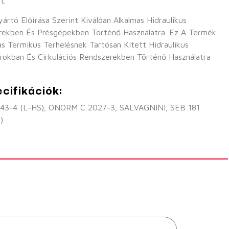
t.
tó Előírása Szerint Kiválóan Alkalmas Hidraulikus
ekben És Présgépekben Történő Használatra. Ez A Termék
s Termikus Terhelésnek Tartósan Kitett Hidraulikus
okban És Cirkulációs Rendszerekben Történő Használatra
cifikációk:
743-4 (L-HS); ÖNORM C 2027-3; SALVAGNINI; SEB 181
)