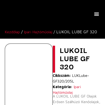
A Lukoil Europe-Ról
/
/ LUKOIL LUBE GF 320
Kezdőlap
Ipari Hajtóműolaj
LUKOIL
LUBE GF
320
Cikkszám:
LUKLube-
GF320/205L
Kategória:
Ipari
Hajtóműolaj
A LUKOIL LUBE GF Olajok
Erősen Szálhúzó Kenőolajok,