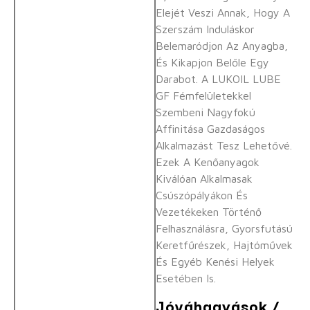
Elejét Veszi Annak, Hogy A
Szerszám Induláskor
Belemaródjon Az Anyagba,
És Kikapjon Belőle Egy
Darabot. A LUKOIL LUBE
GF Fémfelületekkel
Szembeni Nagyfokú
Affinitása Gazdaságos
Alkalmazást Tesz Lehetővé.
Ezek A Kenőanyagok
Kiválóan Alkalmasak
Csúszópályákon És
Vezetékeken Történő
Felhasználásra, Gyorsfutású
Keretfűrészek, Hajtóművek
És Egyéb Kenési Helyek
Esetében Is.
Jóváhagyások /