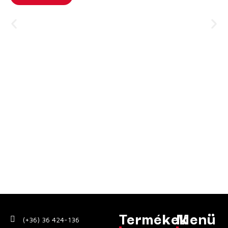
habképződést biztosít. A LUKOIL GEYSER MZF a gyártó előírása
szerint kiválóan alkalmas olyan hidraulikus rendszerekben
történő használatra, amelyekben kötelező „hamumentes“
hidraulika olajokat alkalmazni. Ezt a terméket speciálisan
nagyon magas hőmérsékleten igénybe vett hidraulikus
berendezésekben, például acélgyárak nagyolvasztóiban
történő használatra ajánljuk.
Termékek
Menü
(+36) 36 424-136