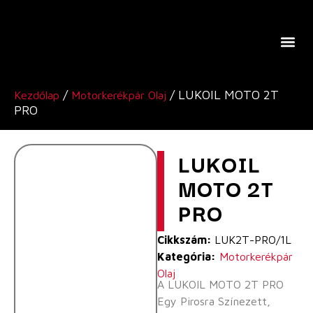
A Lukoil Europe-Ról
/
/ LUKOIL MOTO 2T
Kezdőlap
Motorkerékpár Olaj
PRO
LUKOIL
MOTO 2T
PRO
Cikkszám:
LUK2T-PRO/1L
Kategória:
Motorkerékpár
Olaj
A LUKOIL MOTO 2T PRO
Egy Pirosra Színezett,