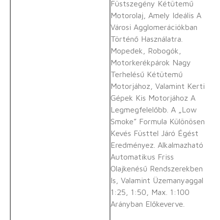
Füstszegény Kétütemű
Motorolaj, Amely Ideális A
Városi Agglomerációkban
Történő Használatra.
Mopedek, Robogók,
Motorkerékpárok Nagy
Terhelésű Kétütemű
Motorjához, Valamint Kerti
Gépek Kis Motorjához A
Legmegfelelőbb. A „Low
Smoke” Formula Különösen
Kevés Füsttel Járó Égést
Eredményez. Alkalmazható
Automatikus Friss
Olajkenésű Rendszerekben
Is, Valamint Üzemanyaggal
1:25, 1:50, Max. 1:100
Arányban Előkeverve.