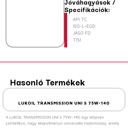
Jóváhagyások /
Specifikációk:
API TC
ISO-L-EGD
JASO FD
TISI
Hasonló Termékek
LUKOIL TRANSMISSION UNI S 75W-140
A LUKOIL TRANSMISSION UNI S 75W-140 egy teljesen
szintetikus, nagy teljesítményű univerzális hajtóműolaj, amely