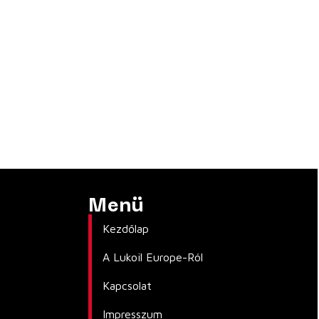
Menü
Kezdőlap
A Lukoil Europe-Ról
Kapcsolat
Impresszum