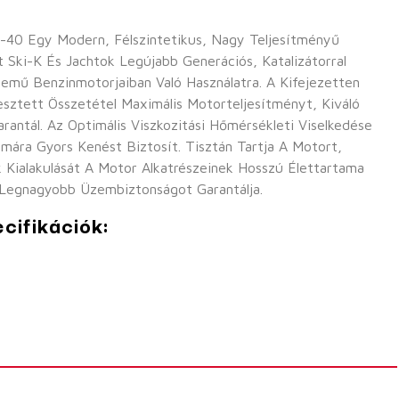
 Egy Modern, Félszintetikus, Nagy Teljesítményű
 Ski-K És Jachtok Legújabb Generációs, Katalizátorral
temű Benzinmotorjaiban Való Használatra. A Kifejezetten
esztett Összetétel Maximális Motorteljesítményt, Kiváló
antál. Az Optimális Viszkozitási Hőmérsékleti Viselkedése
mára Gyors Kenést Biztosít. Tisztán Tartja A Motort,
Kialakulását A Motor Alkatrészeinek Hosszú Élettartama
 Legnagyobb Üzembiztonságot Garantálja.
cifikációk: