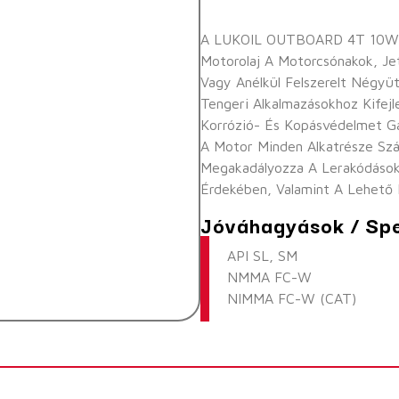
A LUKOIL OUTBOARD 4T 10W-40
Motorolaj A Motorcsónakok, Jet
Vagy Anélkül Felszerelt Négyü
Tengeri Alkalmazásokhoz Kifejl
Korrózió- És Kopásvédelmet Gar
A Motor Minden Alkatrésze Szá
Megakadályozza A Lerakódások 
Érdekében, Valamint A Lehető
Jóváhagyások / Spe
API SL, SM
NMMA FC-W
NIMMA FC-W (CAT)