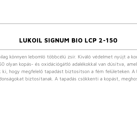
LUKOIL SIGNUM BIO LCP 2-150
g könnyen lebomló többcélú zsír. Kiváló védelmet nyújt a korr
olyan kopás- és oxidációgátló adalékokkal van dúsítva, amel
k ki, hogy megfelelő tapadást biztosítson a fém felületeken. A
jdonságokat biztosítanak. A tapadás csökkenti a kopást, megho
karbantartási igényt.