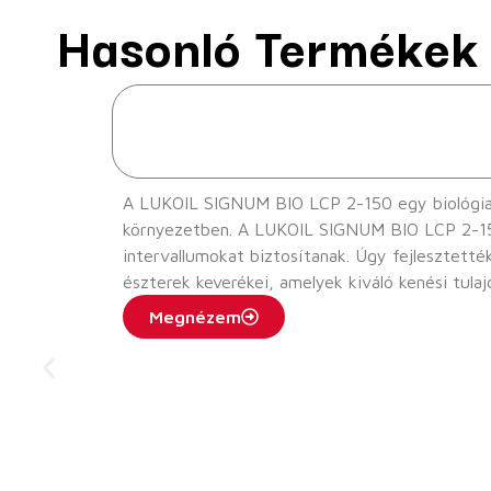
Hasonló Termékek
A LUKOIL SIGNUM BIO LCP 2-150 egy biológiaila
környezetben. A LUKOIL SIGNUM BIO LCP 2-150 
intervallumokat biztosítanak. Úgy fejlesztetté
észterek keverékei, amelyek kiváló kenési tula
megakadályozza a víz bejutását és csökkenti a 
Megnézem