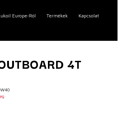
Lukoil Europe-Ról
Termékek
Kapcsolat
 OUTBOARD 4T
0W40
yag