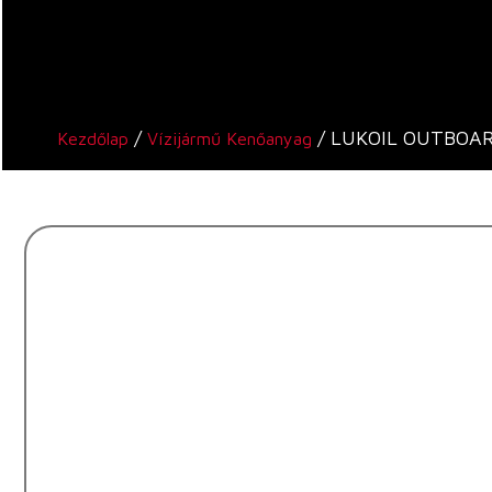
/
/ LUKOIL OUTBOA
Kezdőlap
Vízijármű Kenőanyag