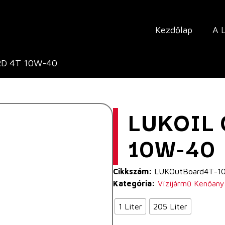
Kezdőlap
A 
RD 4T 10W-40
LUKOIL
10W-40
Cikkszám:
LUKOutBoard4T-1
Kategória:
Vízijármű Kenőan
1 Liter
205 Liter