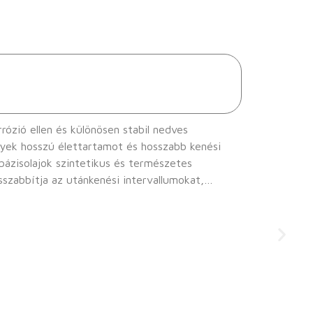
ózió ellen és különösen stabil nedves
yek hosszú élettartamot és hosszabb kenési
 bázisolajok szintetikus és természetes
sszabbítja az utánkenési intervallumokat,