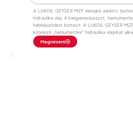
A LUKOIL GEYSER MZF élenjáró additív technoló
hidraulika olaj. A kiegyensúlyozott, hamumente
habképződést biztosít. A LUKOIL GEYSER MZF a gyártó előírása szerint kiválóan alkalmas olyan hidraulikus rendszerekben történő használatra, amelyekben
kötelező „hamumentes“ hidraulika olajokat alk
például acélgyárak nagyolvasztóiban történő has
Megnézem