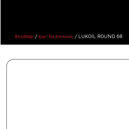
/
/ LUKOIL ROUND 68
Kezdőlap
Ipari Hajtóműolaj