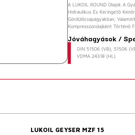
A LUKOIL ROUND Olajok A Gyárt
Hidraulikus És Keringető Kenő
Gördülőcsapágyakban, Valamin
Kompresszorolajként Történő Fe
Jóváhagyások / Spe
DIN 51506 (VB), 51506 (VB
VDMA 24318 (HL)
LUKOIL GEYSER MZF 15