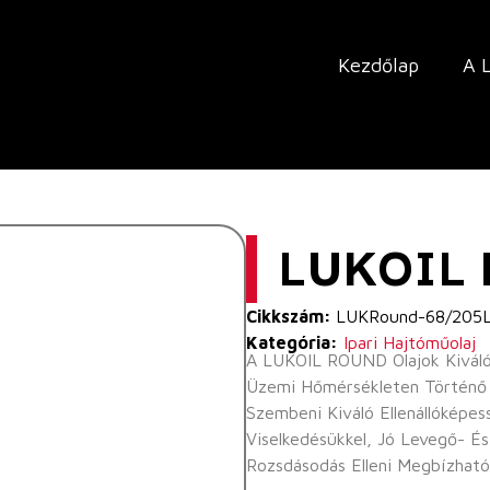
Kezdőlap
A 
LUKOIL
Cikkszám:
LUKRound-68/205
Kategória:
Ipari Hajtóműolaj
A LUKOIL ROUND Olajok Kiváló
Üzemi Hőmérsékleten Történő A
Szembeni Kiváló Ellenállóképe
Viselkedésükkel, Jó Levegő- És
Rozsdásodás Elleni Megbízható