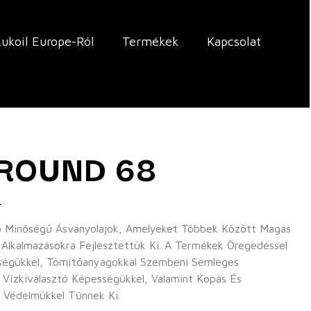
Lukoil Europe-Ról
Termékek
Kapcsolat
 ROUND 68
L
 Minőségű Ásványolajok, Amelyeket Többek Között Magas
lkalmazásokra Fejlesztettük Ki. A Termékek Öregedéssel
sségükkel, Tömítőanyagokkal Szembeni Semleges
 Vízkiválasztó Képességükkel, Valamint Kopás És
 Védelmükkel Tűnnek Ki.