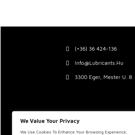
(+36) 36 424-136
Info@lubricants.hu
3300 Eger, Mester U. 8.
We Value Your Privacy
We Use Cookies To Enhance Your Browsing Experience,