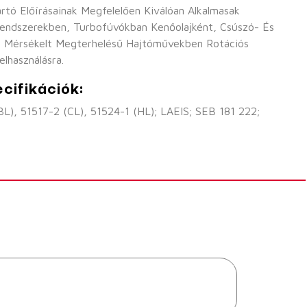
ó Előírásainak Megfelelően Kiválóan Alkalmasak
rendszerekben, Turbofúvókban Kenőolajként, Csúszó- És
t Mérsékelt Megterhelésű Hajtóművekben Rotációs
lhasználásra.
cifikációk:
L), 51517-2 (CL), 51524-1 (HL); LAEIS; SEB 181 222;