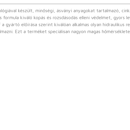
giával készült, minőségi, ásványi anyagokat tartalmazó, cink
s formula kiváló kopás és rozsdásodás elleni védelmet, gyors l
almazni. Ezt a terméket speciálisan nagyon magas hőmérséklet
ználatra ajánljuk.