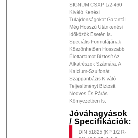
SIGNUM CSXP 1/2-460
Kiváló Kenési
Tulajdonságokat Garantál
Még Hosszú Utánkenési
Időközök Esetén Is.
Speciális Formulájának
Köszönhetően Hosszabb
Élettartamot Biztosít Az
Alkatrészek Számára. A
Kalcium-Szulfonát
Szappanbázis Kiváló
Teljesítményt Biztosít
Nedves És Párás
Környezetben Is.
Jóváhagyások
/ Specifikációk:
DIN 51825 (KP 1/2 R-