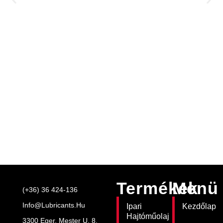
Termékek
Menü
(+36) 36 424-136
Info@lubricants.hu
Ipari
Kezdőlap
Hajtóműolaj
3300 Eger, Mester U. 8.