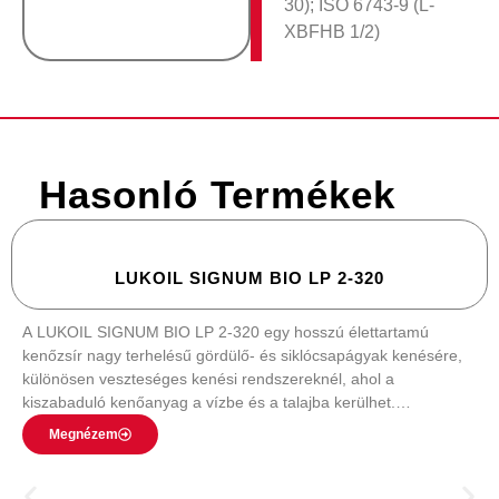
30); ISO 6743-9 (L-
XBFHB 1/2)
Hasonló Termékek
LUKOIL SIGNUM BIO LP 2-320
A LUKOIL SIGNUM BIO LP 2-320 egy hosszú élettartamú
kenőzsír nagy terhelésű gördülő- és siklócsapágyak kenésére,
különösen veszteséges kenési rendszereknél, ahol a
kiszabaduló kenőanyag a vízbe és a talajba kerülhet.
Használható haszongépjárművek és vasúti járművek, építőipari
Megnézem
és mezőgazdasági gépek központi kenőrendszereiben, a
faiparban, valamint szabadon lévő hajtóművek vagy drótkötelek
kenésére.