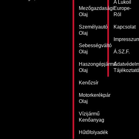
A Lukoil
Mezőgazdasági
Europe-
Olaj
Ról
Személyautó
Kapcsolat
Olaj
Impresszu
Sebességváltó
Olaj
Á.SZ.F.
Haszongépjármű
Adatvédelm
Olaj
Tájékoztat
Kenőzsír
Motorkerékpár
Olaj
Vízijármű
Kenőanyag
Hűtőfolyadék