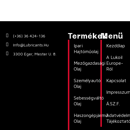
Termékek
Menü
(+36) 36 424-136
Info@lubricants.hu
Ipari
Kezdőlap
Hajtóműolaj
3300 Eger, Mester U. 8.
A Lukoil
Mezőgazdasági
Europe-
Olaj
Ról
Személyautó
Kapcsolat
Olaj
Impresszu
Sebességváltó
Olaj
Á.SZ.F.
Haszongépjármű
Adatvédelm
Olaj
Tájékoztat