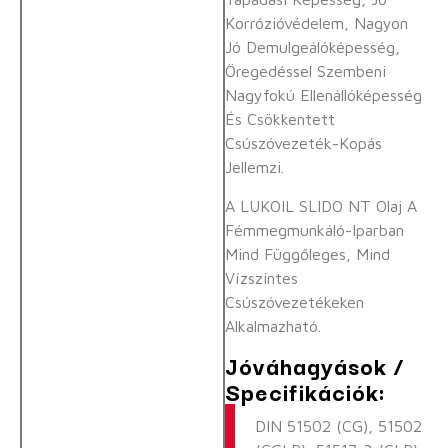
Korrózióvédelem, Nagyon
Jó Demulgeálóképesség,
Öregedéssel Szembeni
Nagyfokú Ellenállóképesség
És Csökkentett
Csúszóvezeték-Kopás
Jellemzi.
A LUKOIL SLIDO NT Olaj A
Fémmegmunkáló-Iparban
Mind Függőleges, Mind
Vízszintes
Csúszóvezetékeken
Alkalmazható.
Jóváhagyások /
Specifikációk:
DIN 51502 (CG), 51502