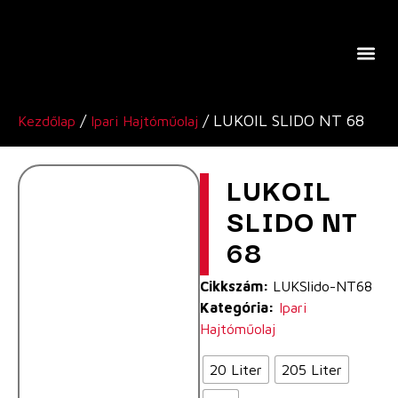
A Lukoil Europe-Ról
/
/ LUKOIL SLIDO NT 68
Kezdőlap
Ipari Hajtóműolaj
LUKOIL
SLIDO NT
68
Cikkszám:
LUKSlido-NT68
Kategória:
Ipari
Hajtóműolaj
20 Liter
205 Liter