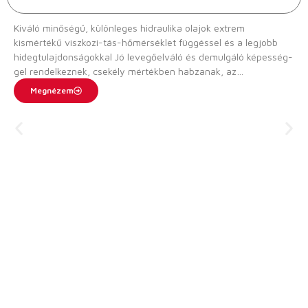
Kiváló minőségű, különleges hidraulika olajok extrem
kismértékű viszkozi-tás-hőmérséklet függéssel és a legjobb
hidegtulajdonságokkal Jó levegőelváló és demulgáló képesség-
gel rendelkeznek, csekély mértékben habzanak, az
öregedésnek kiválóan ellenállnak és hatásos korrózió elleni
Megnézem
védőhatás nyújtanak. Az LUKOIL GEYSER POLAR 32 sorozat
tagjai semlegesen viselkednek a szokásos tömítő-anyagokkal
szem-ben. Több viszkozitási osztályt fog-nak át és ezáltal
racionalizálják a raktározást.