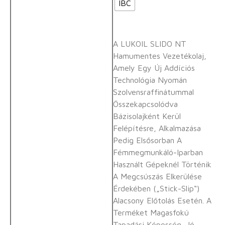
IBC
A LUKOIL SLIDO NT
Hamumentes Vezetékolaj,
Amely Egy Új Addíciós
Technológia Nyomán
Szolvensraffinátummal
Összekapcsolódva
Bázisolajként Kerül
Felépítésre, Alkalmazása
Pedig Elsősorban A
Fémmegmunkáló-Iparban
Használt Gépeknél Történik
A Megcsúszás Elkerülése
Érdekében („stick-Slip“)
Alacsony Előtolás Esetén. A
Terméket Magasfokú
Tapadási Képesség, Jó