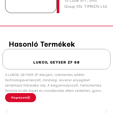
15 Code A17; SMS
Group SN; TIMKEN Ltd.
Hasonló Termékek
LUKOIL GEYSER ZF 68
A LUKOIL GEYSER ZF élenjáró, cinkmentes additív
technológiával készült, minőségi, ásványi anyagokat
tartalmazó hidraulika olaj. A kiegyensúlyozott, hamumentes
formula kiváló kopás és rozsdásodás elleni védelmet, gyors
levegőkiválasztást, valamint gyenge habképződést biztosít. A
Megnézem
LUKOIL GEYSER ZF a gyártó előírása szerint kiválóan alkalmas
olyan hidraulikus rendszerekben történő használatra,
amelyekben kötelező „hamumentes“ hidraulika olajokat