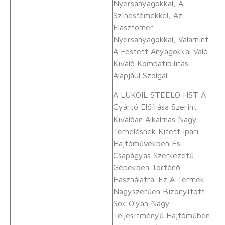
Nyersanyagokkal, A
Színesfémekkel, Az
Elasztomer
Nyersanyagokkal, Valamint
A Festett Anyagokkal Való
Kiváló Kompatibilitás
Alapjául Szolgál.
A LUKOIL STEELO HST A
Gyártó Előírása Szerint
Kiválóan Alkalmas Nagy
Terhelésnek Kitett Ipari
Hajtóművekben És
Csapágyas Szerkezetű
Gépekben Történő
Használatra. Ez A Termék
Nagyszerűen Bizonyított
Sok Olyan Nagy
Teljesítményű Hajtóműben,