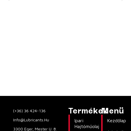
alkalmazni. Ez a termék csavarkompresszorokban történő
használatra alkalmas.
Termékek
Menü
(+36) 36 424-136
Info@lubricants.hu
Ipari
Kezdőlap
Hajtóműolaj
3300 Eger, Mester U. 8.