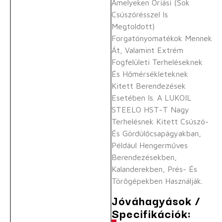
Amelyeken Óriási (sok
Csúszórésszel Is
Megtoldott)
Forgatónyomatékok Mennek
Át, Valamint Extrém
Fogfelületi Terheléseknek
És Hőmérsékleteknek
Kitett Berendezések
Esetében Is. A LUKOIL
STEELO HST-T Nagy
Terhelésnek Kitett Csúszó-
És Gördülőcsapágyakban,
Például Hengerműves
Berendezésekben,
Kalanderekben, Prés- És
Törőgépekben Használják.
Jóváhagyások /
Specifikációk: