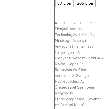
20 Liter
205 Liter
A LUKOIL STEELO HST
Élenjáró Additív
Technológiával Készült,
Minőségi, Ásványi
Anyagokat Tartalmazó
Hajtóműolaj. A
Kiegyensúlyozott Formula A
Kiváló, Kopás És
Rozsdásodás Elleni
Védelem, A Gyenge
Habképződés, Az
Öregedéssel Szembeni
Nagyon Jó
Ellenállóképesség, Továbbá
Az Acélból Készült