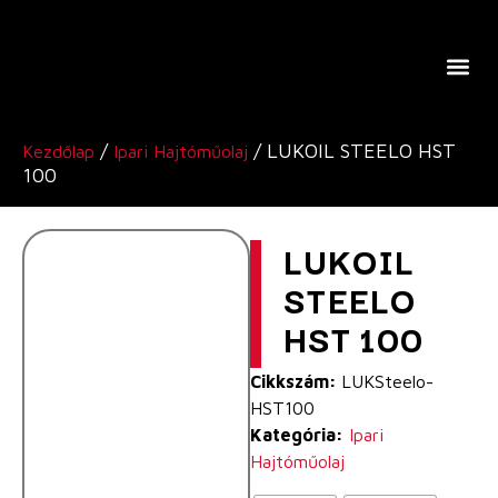
A Lukoil Europe-Ról
/
/ LUKOIL STEELO HST
Kezdőlap
Ipari Hajtóműolaj
100
LUKOIL
STEELO
HST 100
Cikkszám:
LUKSteelo-
HST100
Kategória:
Ipari
Hajtóműolaj