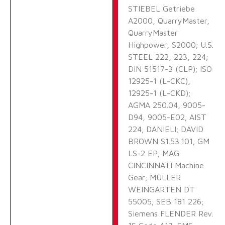
STIEBEL Getriebe
A2000, QuarryMaster,
QuarryMaster
Highpower, S2000; U.S.
STEEL 222, 223, 224;
DIN 51517-3 (CLP); ISO
12925-1 (L-CKC),
12925-1 (L-CKD);
AGMA 250.04, 9005-
D94, 9005-E02; AIST
224; DANIELI; DAVID
BROWN S1.53.101; GM
LS-2 EP; MAG
CINCINNATI Machine
Gear; MÜLLER
WEINGARTEN DT
55005; SEB 181 226;
Siemens FLENDER Rev.