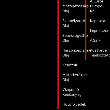
A Lukoil
Mezőgazdasági
Europe-
Olaj
Ról
Személyautó
Kapcsolat
Olaj
Impresszu
Sebességváltó
Olaj
Á.SZ.F.
Haszongépjármű
Adatvédelm
Olaj
Tájékoztat
Kenőzsír
Motorkerékpár
Olaj
Vízijármű
Kenőanyag
Hűtőfolyadék