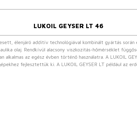
LUKOIL GEYSER LT 46
t, élenjáró additív technológiával kombinált gyártás során elő
raulika olaj. Rendkívül alacsony viszkozitás-hőmérséklet függő
történő használatra. A LUKOIL GEYSER LT-t speciálisan a nagyon alacsony vagy
pekhez fejlesztettük ki. A LUKOIL GEYSER LT például az er
sználható.