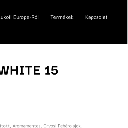
Lukoil Europe-Ról
Termékek
Kapcsolat
WHITE 15
tott, Aromamentes, Orvosi Fehérolajok.