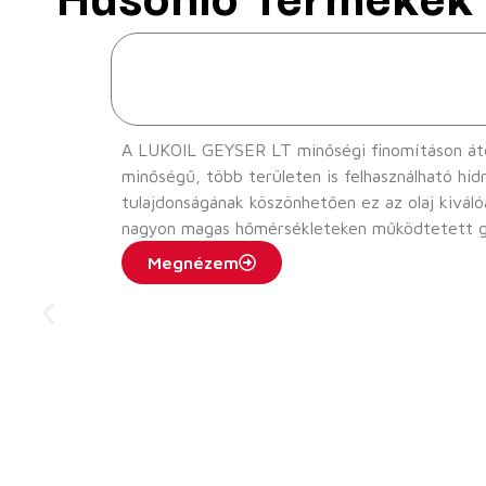
A LUKOIL GEYSER LT minőségi finomításon áteset
minőségű, több területen is felhasználható hid
tulajdonságának köszönhetően ez az olaj kiválóan alkalmas az egész évben 
nagyon magas hőmérsékleteken működtetett gé
esetében és mobil hidraulikus rendszerekben ha
Megnézem