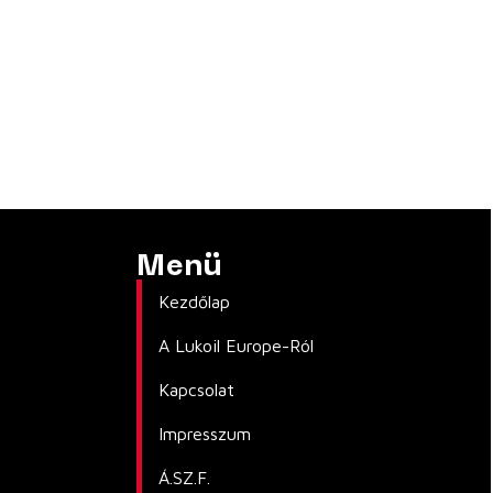
Menü
Kezdőlap
A Lukoil Europe-Ról
Kapcsolat
Impresszum
Á.SZ.F.