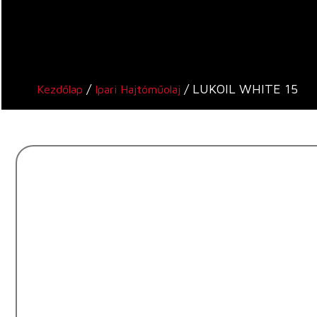
/
/ LUKOIL WHITE 15
Kezdőlap
Ipari Hajtóműolaj