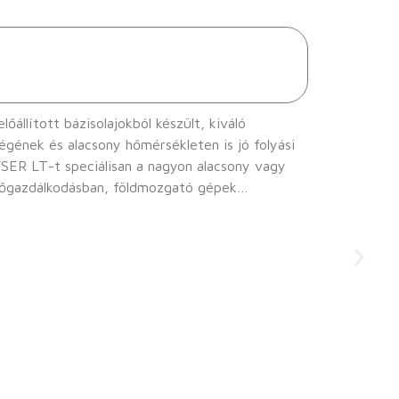
állított bázisolajokból készült, kiváló
ségének és alacsony hőmérsékleten is jó folyási
dőgazdálkodásban, földmozgató gépek