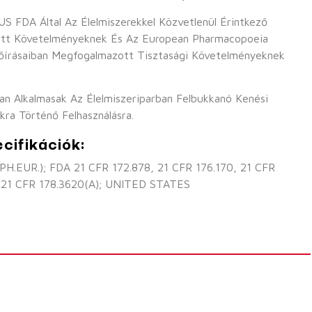
 FDA Által Az Élelmiszerekkel Közvetlenül Érintkező
tt Követelményeknek És Az European Pharmacopoeia
lőírásaiban Megfogalmazott Tisztasági Követelményeknek
n Alkalmasak Az Élelmiszeriparban Felbukkanó Kenési
kra Történő Felhasználásra.
cifikációk:
PH.EUR.); FDA 21 CFR 172.878, 21 CFR 176.170, 21 CFR
, 21 CFR 178.3620(a); UNITED STATES