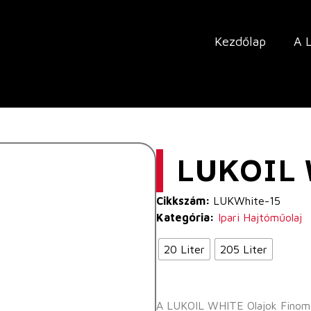
Kezdőlap
A 
LUKOIL 
Cikkszám:
LUKWhite-15
Kategória:
Ipari Hajtóműolaj
20 Liter
205 Liter
A LUKOIL WHITE Olajok Finomí