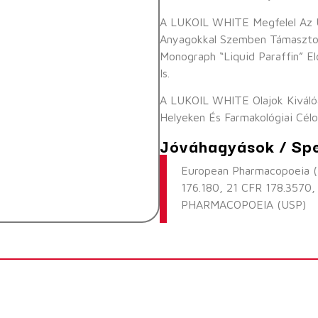
A LUKOIL WHITE Megfelel Az US
Anyagokkal Szemben Támaszto
Monograph “Liquid Paraffin” E
Is.
A LUKOIL WHITE Olajok Kiválóa
Helyeken És Farmakológiai Célo
Jóváhagyások / Spe
European Pharmacopoeia (
176.180, 21 CFR 178.3570
PHARMACOPOEIA (USP)