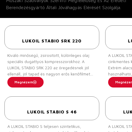
Műszaki Szabványok Szerinti Megfelelőség És Az Eredeti
Berendezésgyártó Általi Jóváhagyás Elérését Szolgálja.
LUKOIL STABIO SRK 220
L
Kiváló minőségű, zsírosított, különleges olaj
A LUKOIL STA
speciális dugattyús kompresszorokhoz. A
cinkmentes k
LUKOIL STABIO SRK 220 az öregedésnek jól
Extrém alac
ellenáll, jól tapad és nagyon erős kenőfilmet
használható
képez. A különleges adalékolásnak
jelentősen h
Megnézem
Megnéze
köszönhetően a LUKOIL STABIO SRK 220
időintervall
nagyon jó korrózió és kopás elleni védelmet
a karbantartá
nyújt. Nafténes bázisolajból készül és nagyon
LUKOIL STABI
jó hidegüzemi tulajdonságok jellemzik. A
csavarkompr
LUKOIL STABIO SRK 220-at kis fordulatú, nagy
fejlesztettü
LUKOIL STABIO S 46
LUK
nyomású folyamat gázokat sűrítő, dugattyús
turbókompre
kompresszorok kenésére fejlesztették ki.
berendezése
A LUKOIL STABIO S teljesen szintetikus,
A LUKOIL ST
nagyon jól h