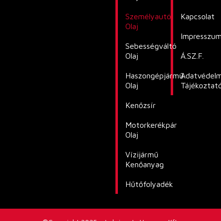
Személyautó
Kapcsolat
Olaj
Impresszu
Sebességváltó
Olaj
Á.SZ.F.
Haszongépjármű
Adatvédelm
Olaj
Tájékoztat
Kenőzsír
Motorkerékpár
Olaj
Vízijármű
Kenőanyag
Hűtőfolyadék