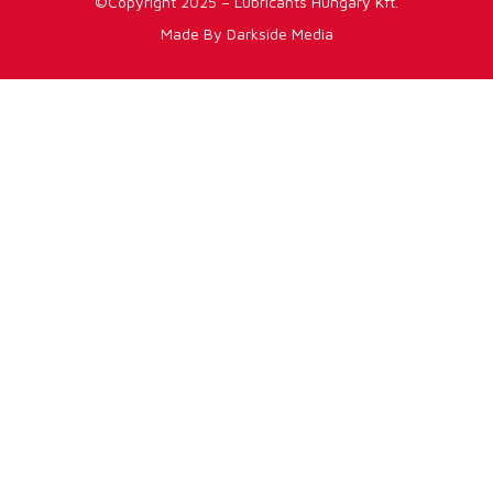
©Copyright 2025 – Lubricants Hungary Kft.
Made By Darkside Media