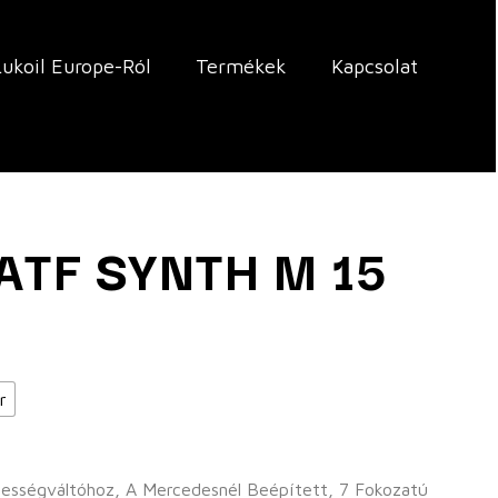
Lukoil Europe-Ról
Termékek
Kapcsolat
ATF SYNTH M 15
j
r
ességváltóhoz, A Mercedesnél Beépített, 7 Fokozatú