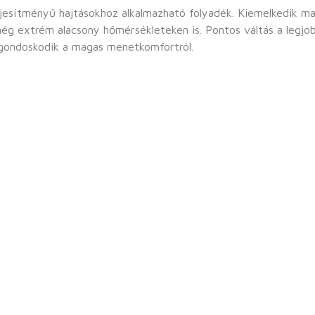
lmazható folyadék. Kiemelkedik magas nyírási stabilitásával, kiváló oxidációs
en is. Pontos váltás a legjobb habzási viselkedésnek köszönhetően. Ezen
 gondoskodik a magas menetkomfortról.