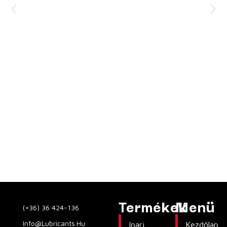
Termékek
Menü
(+36) 36 424-136
Info@lubricants.hu
Ipari
Kezdőlap