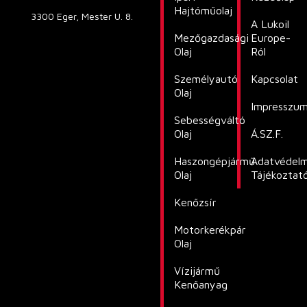
Hajtóműolaj
3300 Eger, Mester U. 8.
A Lukoil
Mezőgazdasági
Europe-
Olaj
Ról
Személyautó
Kapcsolat
Olaj
Impresszu
Sebességváltó
Olaj
Á.SZ.F.
Haszongépjármű
Adatvédelm
Olaj
Tájékoztat
Kenőzsír
Motorkerékpár
Olaj
Vízijármű
Kenőanyag