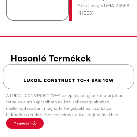
Solutions; VDMA 24568
(HEES)
Hasonló Termékek
LUKOIL CONSTRUCT TO-4 SAE 10W
A LUKOIL CONSTRUCT TO-4 az építőipari gépek motorjaiban,
terhelés alatt kapcsolható és kézi sebességváltóiban,
mellékhajtásaiban, meghajtó tengelyekhez, csörlőhöz,
hidraulikus rendszerhez és hidrosztatikus hajtóművekhez
használt speciális olaj a gyártó előírásainak megfelelően;
Megnézem
speciálisan a CAT TO-4-hez és sok más építőipari géphez.