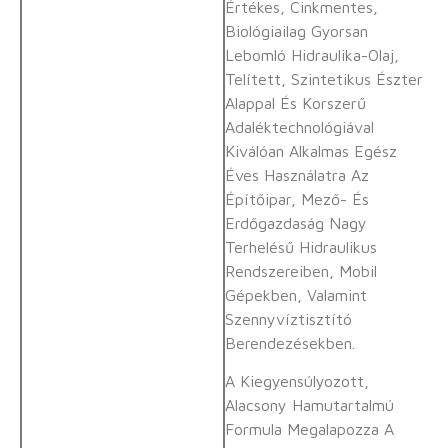
Értékes, Cinkmentes,
Biológiailag Gyorsan
Lebomló Hidraulika-Olaj,
Telített, Szintetikus Észter
Alappal És Korszerű
Adaléktechnológiával
Kiválóan Alkalmas Egész
Éves Használatra Az
Építőipar, Mező- És
Erdőgazdaság Nagy
Terhelésű Hidraulikus
Rendszereiben, Mobil
Gépekben, Valamint
Szennyvíztisztító
Berendezésekben.
A Kiegyensúlyozott,
Alacsony Hamutartalmú
Formula Megalapozza A