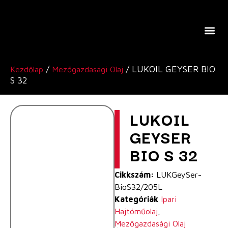
A Lukoil Europe-Ról
/
/ LUKOIL GEYSER BIO
Kezdőlap
Mezőgazdasági Olaj
S 32
LUKOIL
GEYSER
BIO S 32
Cikkszám:
LUKGeySer-
BioS32/205L
Kategóriák
Ipari
Hajtóműolaj
,
Mezőgazdasági Olaj