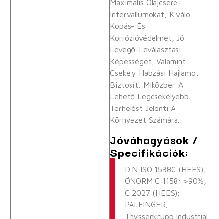
Maximális Olajcsere-
Intervallumokat, Kiváló
Kopás- És
Korrózióvédelmet, Jó
Levegő-Leválasztási
Képességet, Valamint
Csekély Habzási Hajlamot
Biztosít, Miközben A
Lehető Legcsekélyebb
Terhelést Jelenti A
Környezet Számára.
Jóváhagyások /
Specifikációk:
DIN ISO 15380 (HEES);
ÖNORM C 1158: >90%,
C 2027 (HEES);
PALFINGER;
Thyssenkrupp Industrial