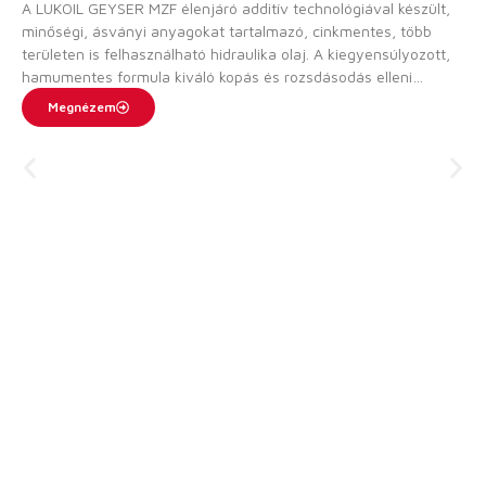
A LUKOIL GEYSER MZF élenjáró additív technológiával készült,
minőségi, ásványi anyagokat tartalmazó, cinkmentes, több
területen is felhasználható hidraulika olaj. A kiegyensúlyozott,
hamumentes formula kiváló kopás és rozsdásodás elleni
védelmet, gyors levegőkiválasztást, valamint gyenge
Megnézem
habképződést biztosít. A LUKOIL GEYSER MZF a gyártó előírása
szerint kiválóan alkalmas olyan hidraulikus rendszerekben
történő használatra, amelyekben kötelező „hamumentes“
hidraulika olajokat alkalmazni. Ezt a terméket speciálisan
nagyon magas hőmérsékleten igénybe vett hidraulikus
berendezésekben, például acélgyárak nagyolvasztóiban
történő használatra ajánljuk.