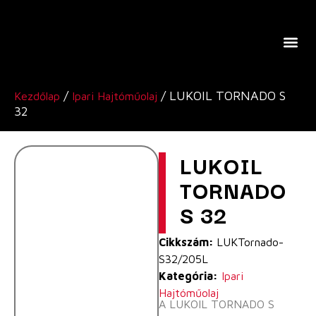
A Lukoil Europe-Ról
/
/ LUKOIL TORNADO S
Kezdőlap
Ipari Hajtóműolaj
32
LUKOIL
TORNADO
S 32
Cikkszám:
LUKTornado-
S32/205L
Kategória:
Ipari
Hajtóműolaj
A LUKOIL TORNADO S