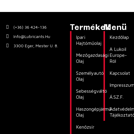
Termékek
Menü
(+36) 36 424-136
Info@lubricants.hu
Ipari
Kezdőlap
Hajtóműolaj
3300 Eger, Mester U. 8.
A Lukoil
Mezőgazdasági
Europe-
Olaj
Ról
Személyautó
Kapcsolat
Olaj
Impresszu
Sebességváltó
Olaj
Á.SZ.F.
Haszongépjármű
Adatvédelm
Olaj
Tájékoztat
Kenőzsír