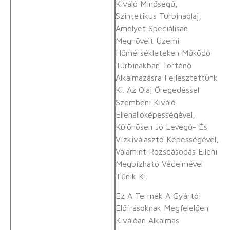
Kiváló Minőségű,
Szintetikus Turbinaolaj,
Amelyet Speciálisan
Megnövelt Üzemi
Hőmérsékleteken Működő
Turbinákban Történő
Alkalmazásra Fejlesztettünk
Ki. Az Olaj Öregedéssel
Szembeni Kiváló
Ellenállóképességével,
Különösen Jó Levegő- És
Vízkiválasztó Képességével,
Valamint Rozsdásodás Elleni
Megbízható Védelmével
Tűnik Ki.
Ez A Termék A Gyártói
Előírásoknak Megfelelően
Kiválóan Alkalmas