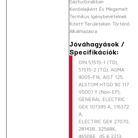
Gázturbinákban
Kenőolajként És Megemelt
Termikus Igénybevételnek
Kitett Területeken Történő
Alkalmazásra.
Jóváhagyások /
Specifikációk:
DIN 51515-1 (TD),
51515-2 (TG); AGMA
9005-F16; AIST 125;
ALSTOM HTGD 90 117
V0001 Y (non-EP);
GENERAL ELECTRIC
GEK 107395 A, 116372
A,
ELECTRIC GEK 27070,
28143B, 32568K,
46506E; JIS K 2213;