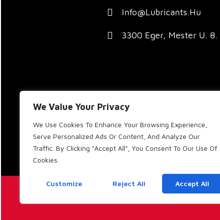
Info@lubricants.hu
3300 Eger, Mester U. 8.
We Value Your Privacy
We Use Cookies To Enhance Your Browsing Experience,
Serve Personalized Ads Or Content, And Analyze Our
Traffic. By Clicking "Accept All", You Consent To Our Use Of
Cookies.
Customize
Reject All
Accept All