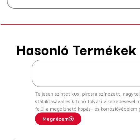
Hasonló Termékek
Teljesen szintetikus, pirosra színezett, nagyteljesítményű hajtásokhoz alka
stabilitásával és kitűnő folyási viselkedésével még extrém alacsony hőmérsékletek
felül a megbízható kopás- és korrózióvédelem
Megnézem