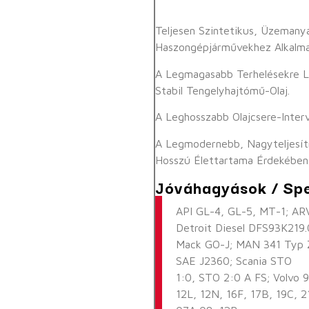
Teljesen Szintetikus, Üzemany
Haszongépjárművekhez Alkalma
A Legmagasabb Terhelésekre L
Stabil Tengelyhajtómű-Olaj.
A Leghosszabb Olajcsere-Inter
A Legmodernebb, Nagyteljesít
Hosszú Élettartama Érdekében
Jóváhagyások / Spe
API GL-4, GL-5, MT-1; A
Detroit Diesel DFS93K219.
Mack GO-J; MAN 341 Typ Z
SAE J2360; Scania STO
1:0, STO 2:0 A FS; Volvo
12L, 12N, 16F, 17B, 19C,