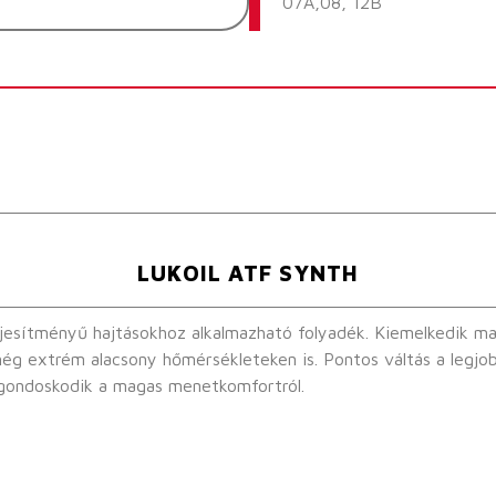
07A,08, 12B
LUKOIL ATF SYNTH
lmazható folyadék. Kiemelkedik magas nyírási stabilitásával, kiváló oxidációs
en is. Pontos váltás a legjobb habzási viselkedésnek köszönhetően. Ezen
 gondoskodik a magas menetkomfortról.