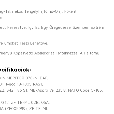
ag-Takarékos Tengelyhajtómű-Olaj, Főként
s.
ett Fejlesztve, Így Ez Egy Öregedéssel Szemben Extrém
vallumokat Teszi Lehetővé.
ményű Kopásvédő Adalékokat Tartalmazza, A Hajtómű
.
cifikációk:
RVIN MERITOR 076-N; DAF;
01; Iveco 18-1805 RAS1;
2, 342 Typ S1; MB-Appro Val 235.8; NATO Code O-186;
 97312; ZF TE-ML 02B, 05A,
 21A (ZF005999), ZF TE-ML