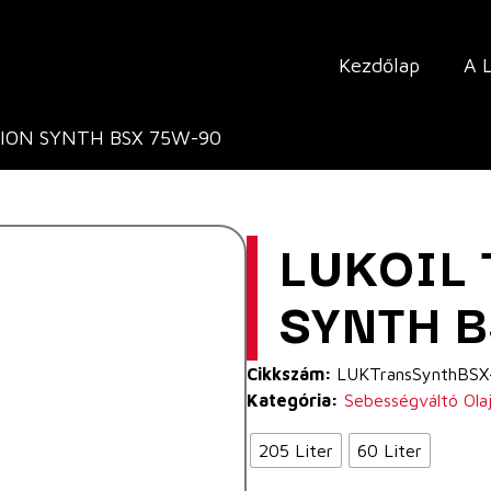
Kezdőlap
A 
SION SYNTH BSX 75W-90
LUKOIL
SYNTH 
Cikkszám:
LUKTransSynthBS
Kategória:
Sebességváltó Ola
205 Liter
60 Liter