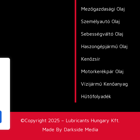
Mezőgazdasági Olaj
Személyautó Olaj
Sebességváltó Olaj
Haszongépjármű Olaj
Kenőzsír
Motorkerékpár Olaj
Vízijármű Kenőanyag
Hűtőfolyadék
©Copyright 2025 – Lubricants Hungary Kft.
Made By Darkside Media