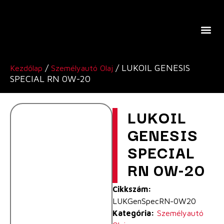
A Lukoil Europe-Ról
/
/ LUKOIL GENESIS
Kezdőlap
Személyautó Olaj
SPECIAL RN 0W-20
LUKOIL
GENESIS
SPECIAL
RN 0W-20
Cikkszám:
LUKGenSpecRN-0W20
Kategória:
Személyautó