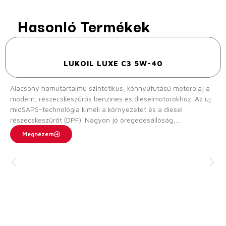
Hasonló Termékek
LUKOIL LUXE C3 5W-40
Alacsony hamutartalmú szintetikus, könnyűfutású motorolaj a
modern, részecskeszűrős benzines és dieselmotorokhoz. Az új
midSAPS-technológia kíméli a környezetet és a diesel
részecskeszűrőt (DPF). Nagyon jó öregedésállóság,
köszönhetően a nagyfokú üzembiztonságnak. Legnagyobb
Megnézem
motortisztaság, csökkenti a mozgó részek súrlódását és
gondoskodik a motor hosszú élettartamáról.