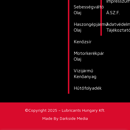
Impresszu
Sebességváltó
Olaj
Á.SZ.F.
Haszongépjármű
Adatvédelm
Olaj
Tájékoztat
Kenőzsír
Motorkerékpár
Olaj
Vízijármű
Kenőanyag
Hűtőfolyadék
©Copyright 2025 – Lubricants Hungary Kft.
Made By Darkside Media