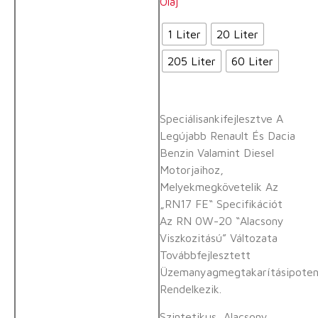
Olaj
1 Liter
20 Liter
205 Liter
60 Liter
Speciálisankifejlesztve A
Legújabb Renault És Dacia
Benzin Valamint Diesel
Motorjaihoz,
Melyekmegkövetelik Az
„RN17 FE“ Specifikációt
Az RN 0W-20 “alacsony
Viszkozitású” Változata
Továbbfejlesztett
Üzemanyagmegtakarításipotenci
Rendelkezik.
Szintetikus, Alacsony