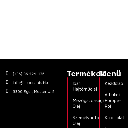
Termékek
Menü
(+36) 36 424-136
Info@lubricants.hu
Ipari
Kezdőlap
Hajtóműolaj
3300 Eger, Mester U. 8.
A Lukoil
Mezőgazdasági
Europe-
Olaj
Ról
Személyautó
Kapcsolat
Olaj