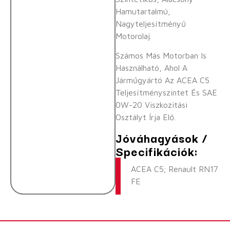
Hamutartalmú,
Nagyteljesítményű
Motorolaj.
Számos Más Motorban Is
Használható, Ahol A
Járműgyártó Az ACEA C5
Teljesítményszintet És SAE
0W-20 Viszkozitási
Osztályt Írja Elő.
Jóváhagyások /
Specifikációk:
ACEA C5; Renault RN17
FE