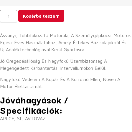
Kosárba teszem
Ásványi, Többfokozatú Motorolaj A Személygépkocsi-Motorok
Egész Éves Használatához, Amely Értékes Bázisolajokból És
Új Adaléktechnológiával Kerül Gyártásra.
Jó Öregedésállóság És Nagyfokú Üzembiztonság A
Megengedett Karbantartási Intervallumokon Belül.
Nagyfokú Védelem A Kopás És A Korrózió Ellen, Növeli A
Motor Élettartamát.
Jóváhagyások /
Specifikációk:
API CF, SL; AVTOVAZ