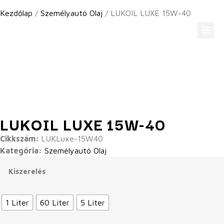
Kezdőlap
/
Személyautó Olaj
/ LUKOIL LUXE 15W-40
A Lukoil Europe-Ról
LUKOIL LUXE 15W-40
Cikkszám:
LUKLuxe-15W40
Kategória:
Személyautó Olaj
Kiszerelés
1 Liter
60 Liter
5 Liter