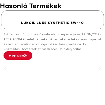
Hasonló Termékek
LUKOIL LUXE SYNTHETIC 5W-40
Szintetikus, többfokozatú motorolaj, meghaladja az API SN/CF és
ACEA A3/B4 követelményeket. A termékek értékes bázisolajokkal
és modern adaléktechnológiával kerülnek gyártásra. Jó
viszkozitási-hőmérsékleti viselkedés. Jó hidegindítási
tulajdonságok.
Megnézem