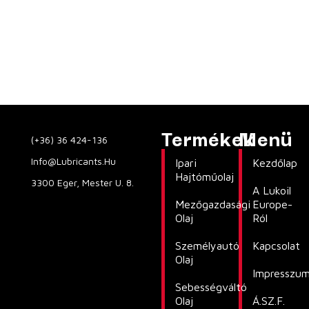
Termékek
Menü
(+36) 36 424-136
Info@lubricants.hu
Ipari
Kezdőlap
Hajtóműolaj
3300 Eger, Mester U. 8.
A Lukoil
Mezőgazdasági
Europe-
Olaj
Ról
Személyautó
Kapcsolat
Olaj
Impresszu
Sebességváltó
Olaj
Á.SZ.F.